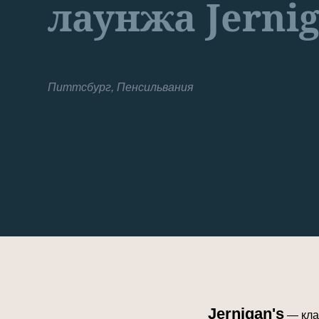
лаунжа Jernig
Питтсбург, Пенсильвания
Jernigan's
— клас