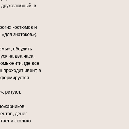
л дружелюбный, в
рогих костюмов и
 «для знатоков»).
емы», обсудить
уск на два часа.
комьюнити, где все
ц проходит ивент, а
ом формируется
», ритуал.
пожарников,
ентов, денег
тает и сколько