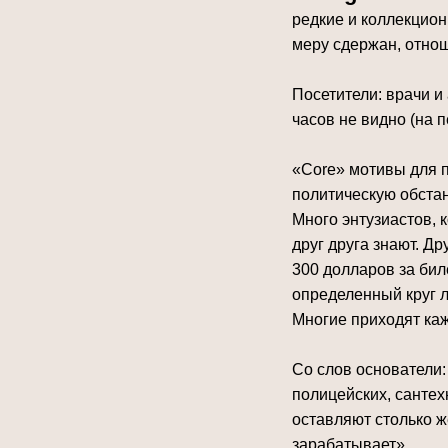
редкие и коллекцио
меру сдержан, отно
Посетители: врачи и
часов не видно (на 
«Core» мотивы для 
политическую обстано
Много энтузиастов, 
друг друга знают. Др
300 долларов за биле
определенный круг 
Многие приходят каж
Со слов основатели:
полицейских, сантех
оставляют столько же
зарабатывает».