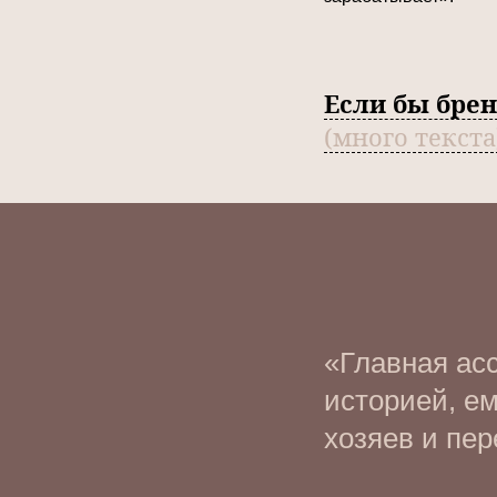
Если бы бре
(много текста
«Главная ас
историей, ем
хозяев и пе