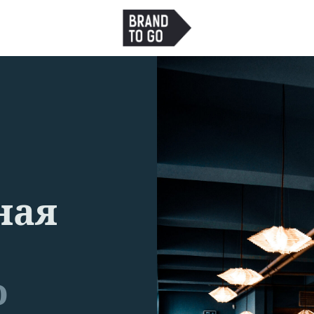
ная
о