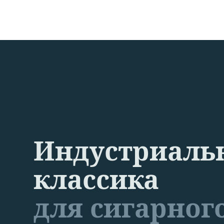
Индустриаль
классика
для сигарног