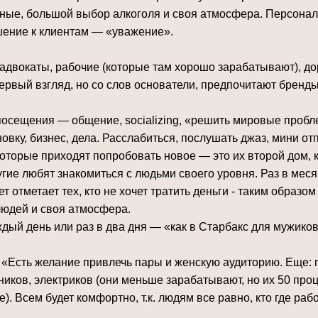
нные, большой выбор алкоголя и своя атмосфера. Персона
шение к клиентам — «уважение».
 адвокаты, рабочие (которые там хорошо зарабатывают), до
первый взгляд, но со слов основатели, предпочитают бренды
посещения — общение, socializing, «решить мировые пробл
вку, бизнес, дела. Расслабиться, послушать джаз, мини отп
которые приходят попробовать новое — это их второй дом, 
угие любят знакомиться с людьми своего уровня. Раз в меся
т отметает тех, кто не хочет тратить деньги - таким образ
людей и своя атмосфера.
дый день или раз в два дня — «как в Старбакс для мужиков
 «Есть желание привлечь пары и женскую аудиторию. Еще: 
ников, электриков (они меньше зарабатывают, но их 50 проц
). Всем будет комфортно, т.к. людям все равно, кто где рабо