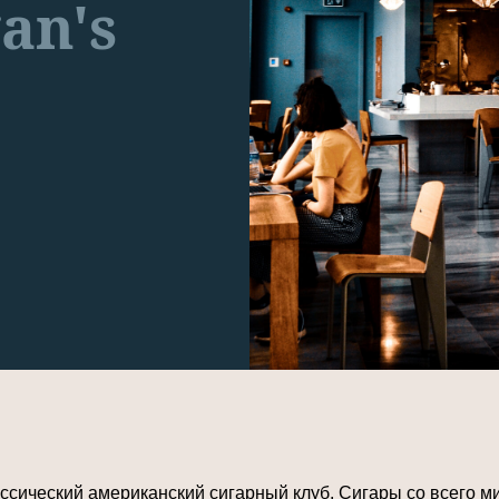
an's
сический американский сигарный клуб. Сигары со всего ми