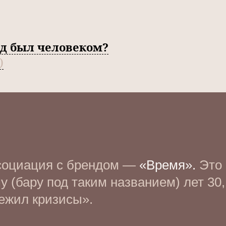
нд был человеком?
)
социация с брендом —
«Время».
Это 
у (бару под таким названием) лет 30
режил кризисы».