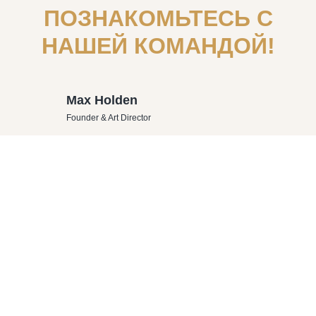
ПОЗНАКОМЬТЕСЬ С
НАШЕЙ КОМАНДОЙ!
Max Holden
Founder & Art Director
Max invented our company. He is the father of our main
goals and values. He has founded first core members
of our team and helped them to show their unique
talents in work process.
Lucy Good
Design Director
Julia takes care of everything you can see. She spent
five years in London learning visual communication.
She uses her knowledge to make the world a little more
beautiful.