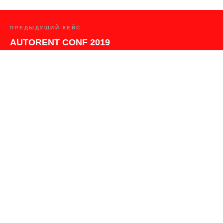
ПРЕДЫДУЩИЙ КЕЙС
AUTORENT CONF 2019
СЛЕДУЮЩИЙ КЕЙС
RBI OK
hello@brandtogo.ru