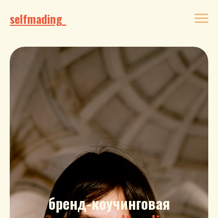
selfmading_
бренд-коучинговая